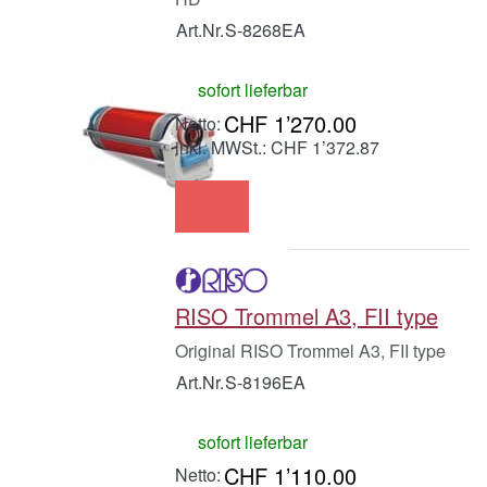
Art.Nr.
S-8268EA
sofort lieferbar
CHF 1’270.00
inkl. MWSt.: CHF 1’372.87
RISO Trommel A3, FII type
Original RISO Trommel A3, FII type
Art.Nr.
S-8196EA
sofort lieferbar
CHF 1’110.00