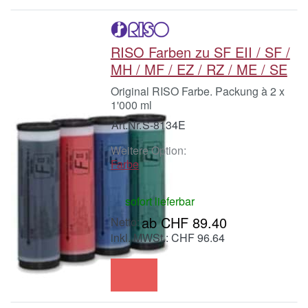
RISO Farben zu SF EII / SF /
MH / MF / EZ / RZ / ME / SE
Original RISO Farbe. Packung à 2 x
1'000 ml
Art.Nr.
S-8134E
Weitere Option:
Farbe
sofort lieferbar
ab CHF 89.40
inkl. MWSt.: CHF 96.64