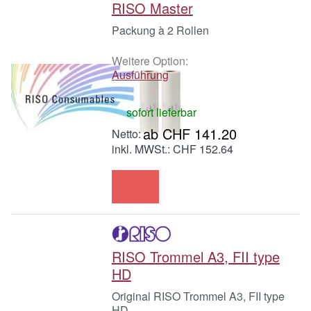
RISO Master
Packung à 2 Rollen
Weitere Option:
Ausführung
sofort lieferbar
ab CHF 141.20
inkl. MWSt.: CHF 152.64
RISO Trommel A3, FII type
HD
Original RISO Trommel A3, FII type
HD