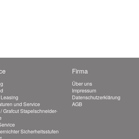
ce
Firma
ng
Über uns
nd
Impressum
/ Leasing
Datenschutzerklärung
turen und Service
AGB
/ Grafcut Stapelschneider-
e
ervice
ernichter Sicherheitsstufen
t