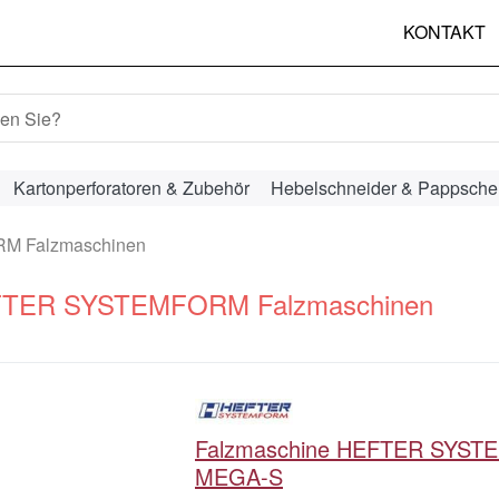
KONTAKT
hbegriff ein. Während Sie tippen, erscheinen automatisch erst
Kartonperforatoren & Zubehör
Hebelschneider & Pappsche
 Falzmaschinen
TER SYSTEMFORM Falzmaschinen
Falzmaschine HEFTER SYS
MEGA-S