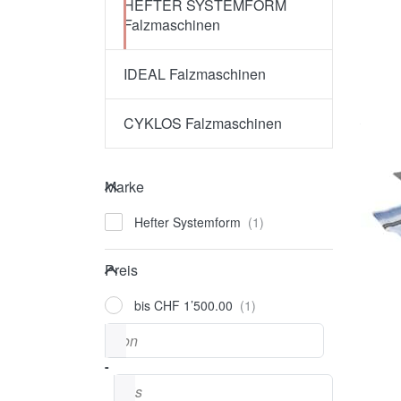
HEFTER SYSTEMFORM
Falzmaschinen
IDEAL Falzmaschinen
CYKLOS Falzmaschinen
Marke
Marke
Hefter Systemform
Preis
Preis
bis CHF 1’500.00
Preisspanne
von
-
bis