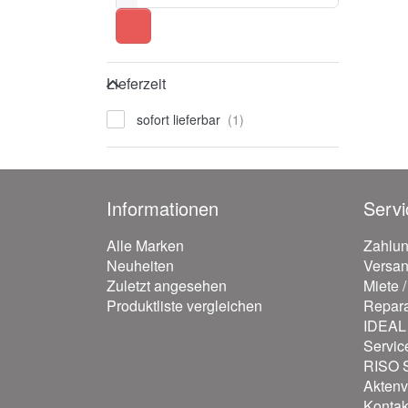
Lieferzeit
Lieferzeit
sofort lieferbar
Informationen
Servi
Alle Marken
Zahlu
Neuheiten
Versa
Zuletzt angesehen
Miete 
Produktliste vergleichen
Repara
IDEAL 
Servic
RISO S
Aktenv
Kontak