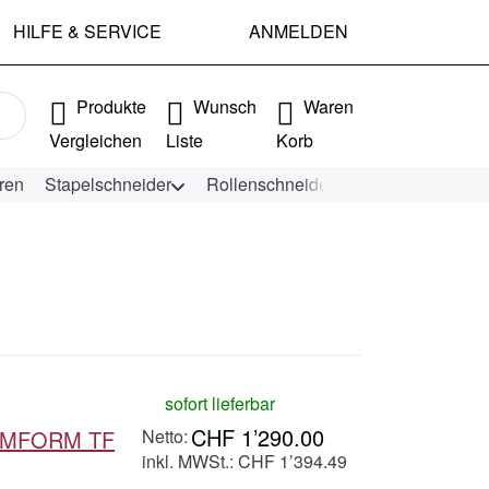
HILFE & SERVICE
ANMELDEN
e Ergebnisse. Drücken Sie die Eingabetaste, um alle Ergebniss
Produkte
Wunsch
Waren
Vergleichen
Liste
Korb
ren
Stapelschneider
Rollenschneider
KEENCUT Schn
sofort lieferbar
CHF 1’290.00
TEMFORM TF
inkl. MWSt.: CHF 1’394.49