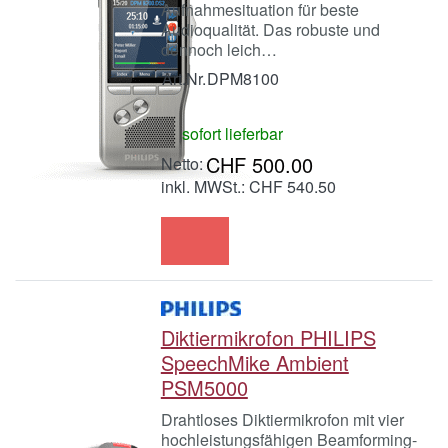
Aufnahmesituation für beste
Audioqualität. Das robuste und
dennoch leich…
Art.Nr.
DPM8100
sofort lieferbar
CHF 500.00
inkl. MWSt.: CHF 540.50
Diktiermikrofon PHILIPS
SpeechMike Ambient
PSM5000
Drahtloses Diktiermikrofon mit vier
hochleistungsfähigen Beamforming-