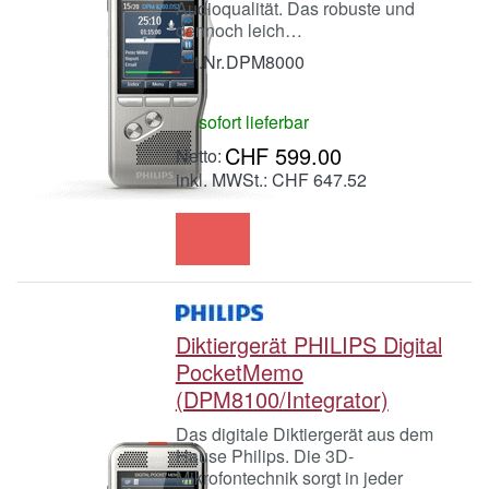
Audioqualität. Das robuste und
dennoch leich…
Art.Nr.
DPM8000
sofort lieferbar
CHF 599.00
inkl. MWSt.: CHF 647.52
Diktiergerät PHILIPS Digital
PocketMemo
(DPM8100/Integrator)
Das digitale Diktiergerät aus dem
Hause Philips. Die 3D-
Mikrofontechnik sorgt in jeder