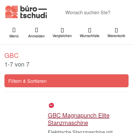
Geben Sie einen Suchbegriff ein. Währ
Vergleichen
Wunschliste
Warenkorb
Menü
Anmelden
GBC
Suchergebnisse:
1-7
von
7
Filtern & Sortieren
GBC Magnapunch Elite
Stanzmaschine
Elektrische Stanzmaschine mit