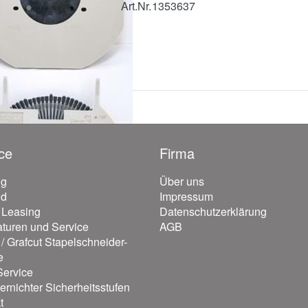
Art.Nr.
1353637
ce
Firma
ng
Über uns
nd
Impressum
/ Leasing
Datenschutzerklärung
turen und Service
AGB
/ Grafcut Stapelschneider-
e
ervice
ernichter Sicherheitsstufen
t