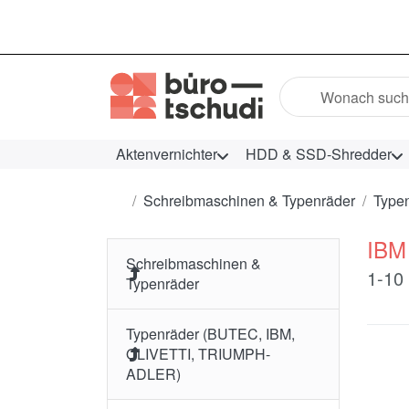
Geben Sie einen Suc
Aktenvernichter
HDD & SSD-Shredder
Startseite
Schreibmaschinen & Typenräder
Type
IBM 
Schreibmaschinen &
Such
1-10
Typenräder
Typenräder (BUTEC, IBM,
OLIVETTI, TRIUMPH-
ADLER)