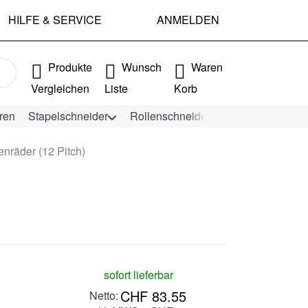
HILFE & SERVICE
ANMELDEN
e Ergebnisse. Drücken Sie die Eingabetaste, um alle Ergebniss
Produkte
Wunsch
Waren
Vergleichen
Liste
Korb
ren
Stapelschneider
Rollenschneider
KEENCUT Schn
nräder (12 Pitch)
sofort lieferbar
CHF 83.55