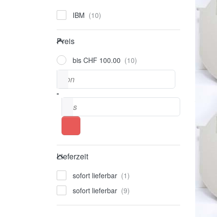
IBM
Preis
Preis
bis CHF 100.00
Preisspanne
von
-
bis
Lieferzeit
Lieferzeit
sofort lieferbar
sofort lieferbar