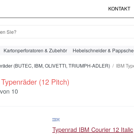
KONTAKT
hbegriff ein. Während Sie tippen, erscheinen automatisch erst
Kartonperforatoren & Zubehör
Hebelschneider & Pappsche
nräder (BUTEC, IBM, OLIVETTI, TRIUMPH-ADLER)
IBM Type
Typenräder (12 Pitch)
ergebnisse:
von
10
Typenrad IBM Courier 12 Italic