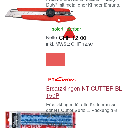
Duty" mit metallener Klingenführung.
Art.Nr.
L-500P
sofort lieferbar
CHF 12.00
inkl. MWSt.: CHF 12.97
Ersatzklingen NT CUTTER BL-
150P
Ersatzklingen für alle Kartonmesser
der NT Cutter-Serie L. Packung à 6
Stk.
Art.Nr.
BL-150P