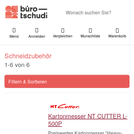
Geben Sie einen Suchbegriff ein. Währ
Vergleichen
Wunschliste
Warenkorb
Menü
Anmelden
Schneidzubehör
Suchergebnisse:
1-6
von
6
Filtern & Sortieren
Kartonmesser NT CUTTER L-
500P
Preiswertes Kartonmesser "Heavy-