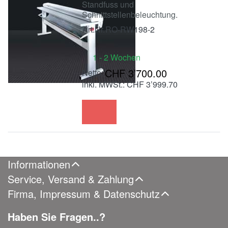
Standfuss und
Schnittstellenbeleuchtung.
Art.Nr.
RO-RW198-2
1 - 2 Wochen
CHF 3’700.00
inkl. MWSt.: CHF 3’999.70
Informationen
Service, Versand & Zahlung
Firma, Impressum & Datenschutz
Haben Sie Fragen..?