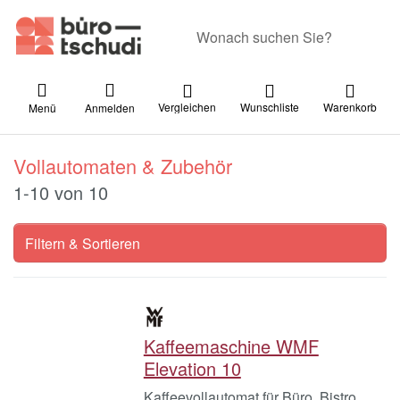
Geben Sie einen Suchbegriff ein. Währ
Vergleichen
Wunschliste
Warenkorb
Menü
Anmelden
Vollautomaten & Zubehör
Suchergebnisse:
1-10
von
10
Filtern & Sortieren
Kaffeemaschine WMF
Elevation 10
Kaffeevollautomat für Büro, Bistro,