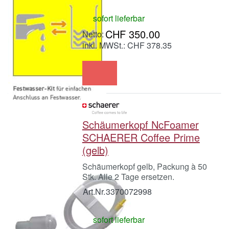
sofort lieferbar
CHF 350.00
inkl. MWSt.: CHF 378.35
Schäumerkopf NcFoamer
SCHAERER Coffee Prime
(gelb)
Schäumerkopf gelb, Packung à 50
Stk. Alle 2 Tage ersetzen.
Art.Nr.
3370072998
sofort lieferbar