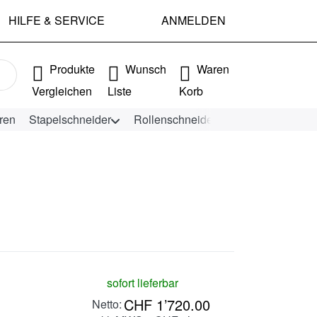
HILFE & SERVICE
ANMELDEN
e Ergebnisse. Drücken Sie die Eingabetaste, um alle Ergebniss
Produkte
Wunsch
Waren
Vergleichen
Liste
Korb
ren
Stapelschneider
Rollenschneider
KEENCUT Schn
sofort lieferbar
CHF 1’720.00