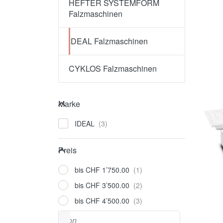
HEFTER SYSTEMFORM
Falzmaschinen
IDEAL Falzmaschinen
CYKLOS Falzmaschinen
Marke
Marke
IDEAL
Preis
Preis
bis CHF 1’750.00
bis CHF 3’500.00
bis CHF 4’500.00
Preisspanne
von