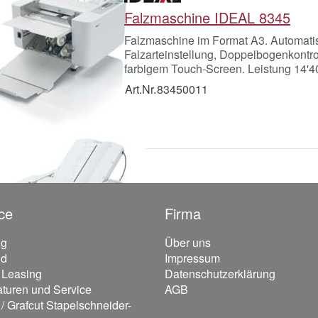
Falzmaschine IDEAL 8345
Falzmaschine im Format A3. Automati
Falzarteinstellung, Doppelbogenkontro
farbigem Touch-Screen. Leistung 14'
Art.Nr.
83450011
ce
Firma
ng
Über uns
nd
Impressum
/ Leasing
Datenschutzerklärung
turen und Service
AGB
/ Grafcut Stapelschneider-