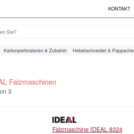
KONTAKT
hbegriff ein. Während Sie tippen, erscheinen automatisch erst
Kartonperforatoren & Zubehör
Hebelschneider & Pappsche
AL Falzmaschinen
ergebnisse:
on
3
Falzmaschine IDEAL 8324