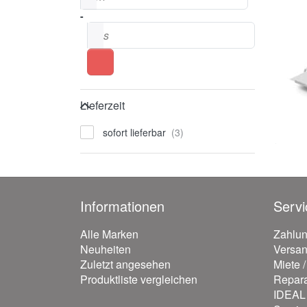
-
bis
Lieferzeit
Lieferzeit
sofort lieferbar
Informationen
Servi
Alle Marken
Zahlu
Neuheiten
Versa
Zuletzt angesehen
Miete 
Produktliste vergleichen
Repara
IDEAL 