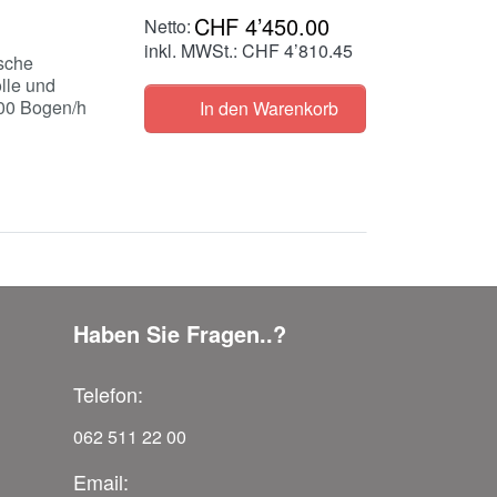
CHF 4’450.00
inkl. MWSt.: CHF 4’810.45
sche
lle und
400 Bogen/h
In den Warenkorb
Haben Sie Fragen..?
Telefon:
062 511 22 00
Email: