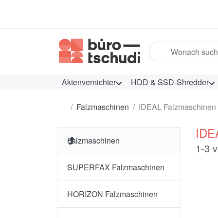
Geben Sie einen Suc
Aktenvernichter
HDD & SSD-Shredder
Startseite
Falzmaschinen
IDEAL Falzmaschinen
IDE
Falzmaschinen
Such
1-3
v
SUPERFAX Falzmaschinen
HORIZON Falzmaschinen