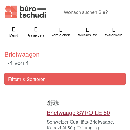
Geben Sie einen Suchbegriff ein. Währ
Vergleichen
Wunschliste
Warenkorb
Menü
Anmelden
Briefwaagen
Suchergebnisse:
1-4
von
4
Filtern & Sortieren
Briefwaage SYRO LE 50
Schweizer Qualitäts-Briefwaage,
Kapazität 50g, Teilung 1g