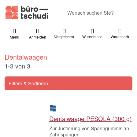
Geben Sie einen Suchbegriff ein. Währ
Vergleichen
Wunschliste
Warenkorb
Menü
Anmelden
Dentalwaagen
Suchergebnisse:
1-3
von
3
Filtern & Sortieren
Dentalwaage PESOLA (300 g)
Zur Justierung von Spanngummis an
Zahnspangen