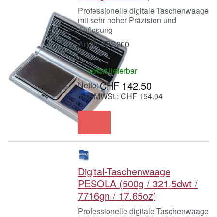
Professionelle digitale Taschenwaage
mit sehr hoher Präzision und
Auflösung
Art.Nr.
PPS200
sofort lieferbar
CHF 142.50
inkl. MWSt.: CHF 154.04
Digital-Taschenwaage
PESOLA (500g / 321.5dwt /
7716gn / 17.65oz)
Professionelle digitale Taschenwaage