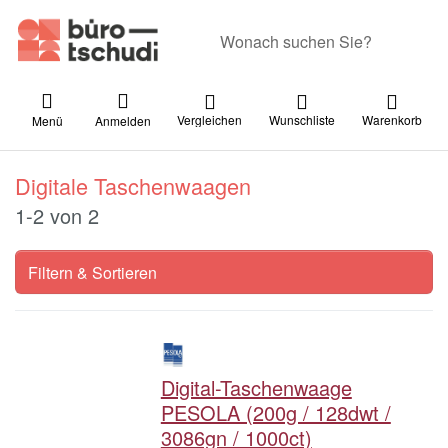
Geben Sie einen Suchbegriff ein. Währ
Vergleichen
Wunschliste
Warenkorb
Menü
Anmelden
Digitale Taschenwaagen
Suchergebnisse:
1-2
von
2
Filtern & Sortieren
Digital-Taschenwaage
PESOLA (200g / 128dwt /
3086gn / 1000ct)