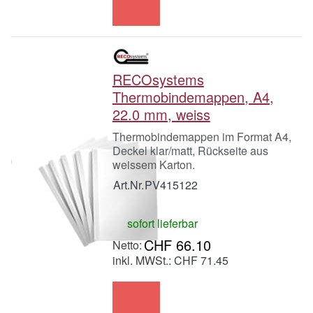
RECOsystems
Thermobindemappen, A4,
22.0 mm, weiss
Thermobindemappen im Format A4,
Deckel klar/matt, Rückseite aus
weissem Karton.
Art.Nr.
PV415122
sofort lieferbar
CHF 66.10
inkl. MWSt.: CHF 71.45