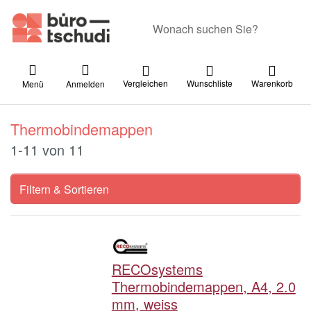
Geben Sie einen Suchbegriff ein. Währ
Vergleichen
Wunschliste
Warenkorb
Menü
Anmelden
Thermobindemappen
Suchergebnisse:
1-11
von
11
Filtern & Sortieren
RECOsystems
Thermobindemappen, A4, 2.0
mm, weiss