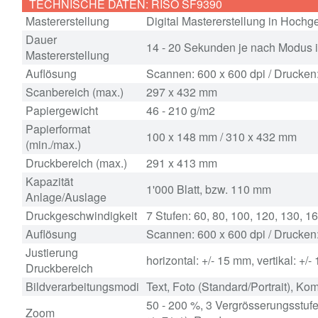
TECHNISCHE DATEN: RISO SF9390
Mastererstellung
Digital Mastererstellung in Hochg
Dauer
14 - 20 Sekunden je nach Modus 
Mastererstellung
Auflösung
Scannen: 600 x 600 dpi / Drucken:
Scanbereich (max.)
297 x 432 mm
Papiergewicht
46 - 210 g/m2
Papierformat
100 x 148 mm / 310 x 432 mm
(min./max.)
Druckbereich (max.)
291 x 413 mm
Kapazität
1'000 Blatt, bzw. 110 mm
Anlage/Auslage
Druckgeschwindigkeit
7 Stufen: 60, 80, 100, 120, 130, 
Auflösung
Scannen: 600 x 600 dpi / Drucken:
Justierung
horizontal: +/- 15 mm, vertikal: +/
Druckbereich
Bildverarbeitungsmodi
Text, Foto (Standard/Portrait), Kom
50 - 200 %, 3 Vergrösserungsstuf
Zoom