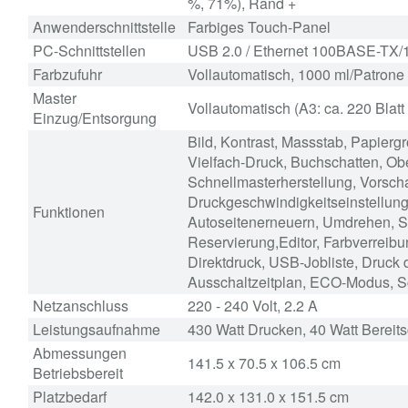
%, 71%), Rand +
Anwenderschnittstelle
Farbiges Touch-Panel
PC-Schnittstellen
USB 2.0 / Ethernet 100BASE-TX
Farbzufuhr
Vollautomatisch, 1000 ml/Patrone
Master
Vollautomatisch (A3: ca. 220 Blatt
Einzug/Entsorgung
Bild, Kontrast, Massstab, Papierg
Vielfach-Druck, Buchschatten, Obe
Schnellmasterherstellung, Vorsch
Druckgeschwindigkeitseinstellung, 
Funktionen
Autoseitenerneuern, Umdrehen, Sp
Reservierung,Editor, Farbverreibung
Direktdruck, USB-Jobliste, Druck
Ausschaltzeitplan, ECO-Modus, S
Netzanschluss
220 - 240 Volt, 2.2 A
Leistungsaufnahme
430 Watt Drucken, 40 Watt Bereit
Abmessungen
141.5 x 70.5 x 106.5 cm
Betriebsbereit
Platzbedarf
142.0 x 131.0 x 151.5 cm