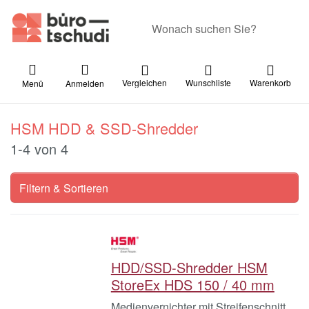
Geben Sie einen Suchbegriff ein. Währ
Vergleichen
Wunschliste
Warenkorb
Menü
Anmelden
HSM HDD & SSD-Shredder
Suchergebnisse:
1-4
von
4
Filtern & Sortieren
HDD/SSD-Shredder HSM
StoreEx HDS 150 / 40 mm
Medienvernichter mit Streifenschnitt