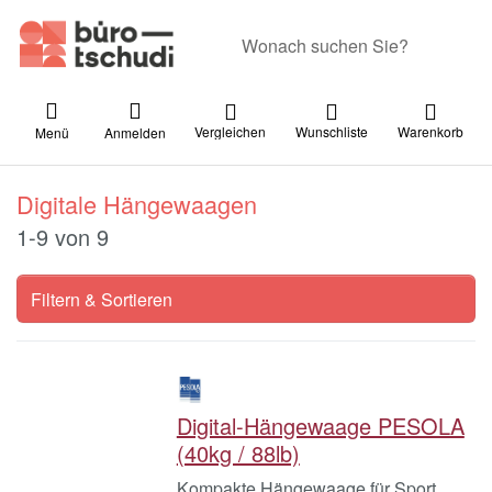
Geben Sie einen Suchbegriff ein. Währ
Vergleichen
Wunschliste
Warenkorb
Menü
Anmelden
Digitale Hängewaagen
Suchergebnisse:
1-9
von
9
Filtern & Sortieren
Digital-Hängewaage PESOLA
(40kg / 88lb)
Kompakte Hängewaage für Sport,