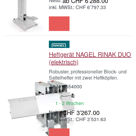
ab CHF 6’288.00
inkl. MWSt.: CHF 6’797.33
Heftgerät NAGEL RINAK DUO
(elektrisch)
Robuster, professioneller Block- und
Sattelhefter mit zwei Heftköpfen.
Art.Nr.
3554000
1 - 2 Wochen
CHF 3’267.00
inkl. MWSt.: CHF 3’531.63