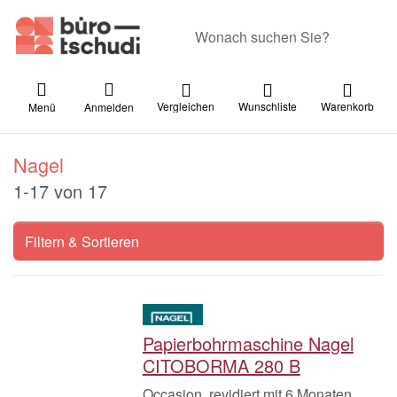
Geben Sie einen Suchbegriff ein. Währ
Vergleichen
Wunschliste
Warenkorb
Menü
Anmelden
Nagel
Suchergebnisse:
1-17
von
17
Filtern & Sortieren
Papierbohrmaschine Nagel
CITOBORMA 280 B
Occasion, revidiert mit 6 Monaten