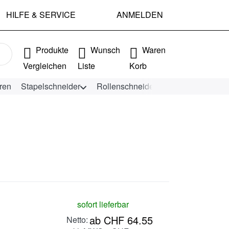
HILFE & SERVICE
ANMELDEN
e Ergebnisse. Drücken Sie die Eingabetaste, um alle Ergebniss
Produkte
Wunsch
Waren
Vergleichen
Liste
Korb
ren
Stapelschneider
Rollenschneider
KEENCUT Schn
sofort lieferbar
ab CHF 64.55