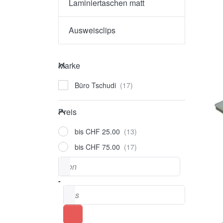
Laminiertaschen matt
Ausweisclips
Marke
Marke
Büro Tschudi
Preis
Preis
bis CHF 25.00
bis CHF 75.00
Preisspanne
von
-
bis