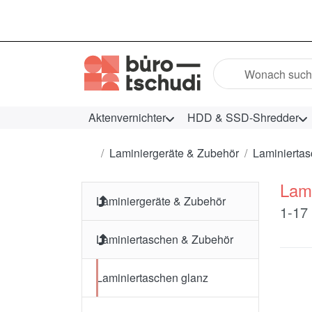
Geben Sie einen Suc
Aktenvernichter
HDD & SSD-Shredder
Startseite
Laminiergeräte & Zubehör
Laminierta
Lami
Laminiergeräte & Zubehör
Such
1-17
Laminiertaschen & Zubehör
Laminiertaschen glanz