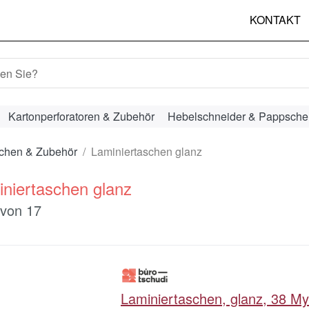
KONTAKT
hbegriff ein. Während Sie tippen, erscheinen automatisch erst
Kartonperforatoren & Zubehör
Hebelschneider & Pappsche
schen & Zubehör
Laminiertaschen glanz
niertaschen glanz
ergebnisse:
von
17
Laminiertaschen, glanz, 38 My