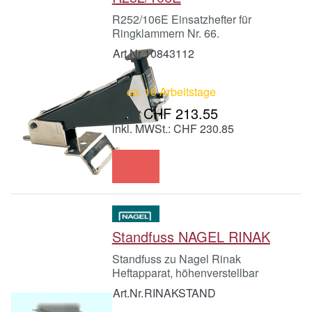
R252/106E Einsatzhefter für
Ringklammern Nr. 66.
Art.Nr.
10843112
ca. 10 Arbeitstage
CHF 213.55
inkl. MWSt.: CHF 230.85
Standfuss NAGEL RINAK
Standfuss zu Nagel Rinak
Heftapparat, höhenverstellbar
Art.Nr.
RINAKSTAND