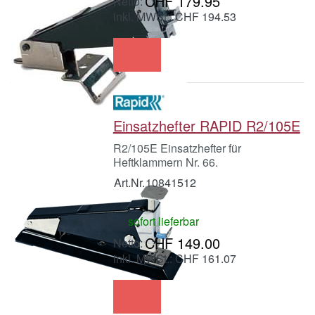
CHF 179.95
inkl. MWSt.: CHF 194.53
Einsatzhefter RAPID R2/105E
R2/105E Einsatzhefter für
Heftklammern Nr. 66.
Art.Nr.
10841512
sofort lieferbar
CHF 149.00
inkl. MWSt.: CHF 161.07