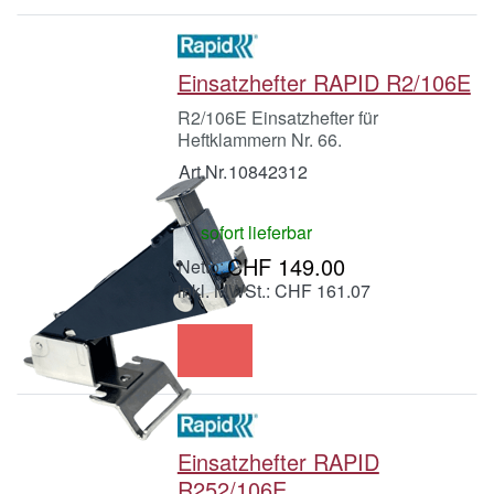
Einsatzhefter RAPID R2/106E
R2/106E Einsatzhefter für
Heftklammern Nr. 66.
Art.Nr.
10842312
sofort lieferbar
CHF 149.00
inkl. MWSt.: CHF 161.07
Einsatzhefter RAPID
R252/106E