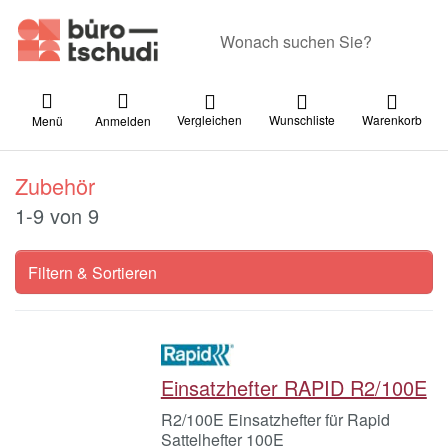
Geben Sie einen Suchbegriff ein. Währ
Vergleichen
Wunschliste
Warenkorb
Menü
Anmelden
Zubehör
Suchergebnisse:
1-9
von
9
Filtern & Sortieren
Einsatzhefter RAPID R2/100E
R2/100E Einsatzhefter für Rapid
Sattelhefter 100E