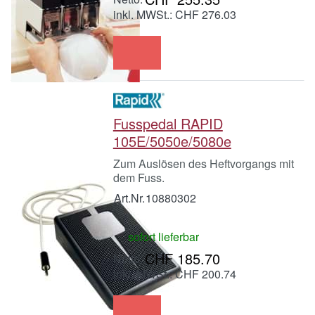
inkl. MWSt.: CHF 276.03
Fusspedal RAPID
105E/5050e/5080e
Zum Auslösen des Heftvorgangs mit
dem Fuss.
Art.Nr.
10880302
sofort lieferbar
CHF 185.70
inkl. MWSt.: CHF 200.74