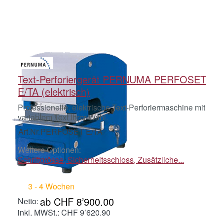
Text-Perforiergerät PERNUMA PERFOSET
E/TA (elektrisch)
Professionelle, elektrische Text-Perforiermaschine mit
variablem Text Ihrer Wahl.
Art.Nr.
PERFOSET E/TA
Weitere Optionen:
Schriftgrösse, Sicherheitsschloss, Zusätzliche...
3 - 4 Wochen
ab CHF 8’900.00
inkl. MWSt.: CHF 9’620.90