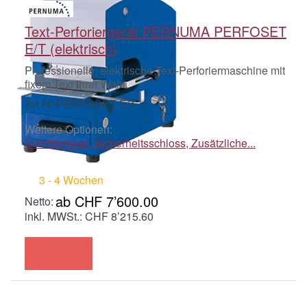
Text-Perforiergerät PERNUMA PERFOSET
E/T (elektrisch)
Professionelle, elektrische Text-Perforiermaschine mit
fixem Text Ihrer Wahl.
Art.Nr.
PERFOSET E/T
Weitere Optionen:
Schriftgrösse, Sicherheitsschloss, Zusätzliche...
3 - 4 Wochen
ab CHF 7’600.00
inkl. MWSt.: CHF 8’215.60