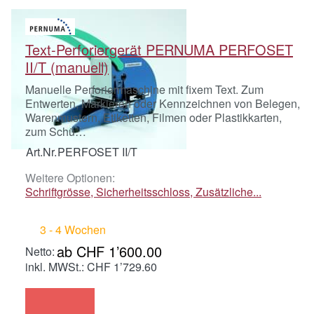
Text-Perforiergerät PERNUMA PERFOSET
II/T (manuell)
Manuelle Perforiermaschine mit fixem Text. Zum
Entwerten, Markieren oder Kennzeichnen von Belegen,
Warenmustern, Etiketten, Filmen oder Plastikkarten,
zum Schü…
Art.Nr.
PERFOSET II/T
Weitere Optionen:
Schriftgrösse, Sicherheitsschloss, Zusätzliche...
3 - 4 Wochen
ab CHF 1’600.00
inkl. MWSt.: CHF 1’729.60