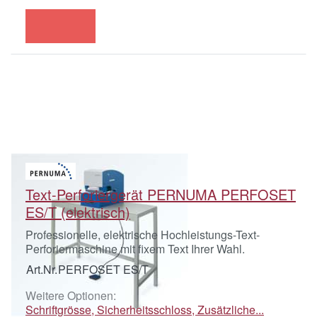
Text-Perforiergerät PERNUMA PERFOSET
ES/T (elektrisch)
Professionelle, elektrische Hochleistungs-Text-
Perforiermaschine mit fixem Text Ihrer Wahl.
Art.Nr.
PERFOSET ES/T
Weitere Optionen:
Schriftgrösse, Sicherheitsschloss, Zusätzliche...