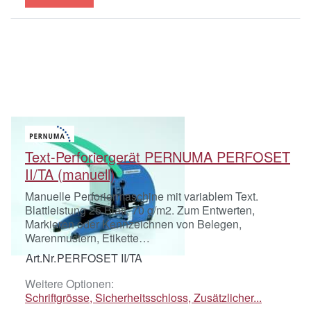
Text-Perforiergerät PERNUMA PERFOSET
II/TA (manuell)
Manuelle Perforiermaschine mit variablem Text.
Blattleistung 25 Blatt, 70 g/m2. Zum Entwerten,
Markieren oder Kennzeichnen von Belegen,
Warenmustern, Etikette…
Art.Nr.
PERFOSET II/TA
Weitere Optionen:
Schriftgrösse, Sicherheitsschloss, Zusätzlicher...