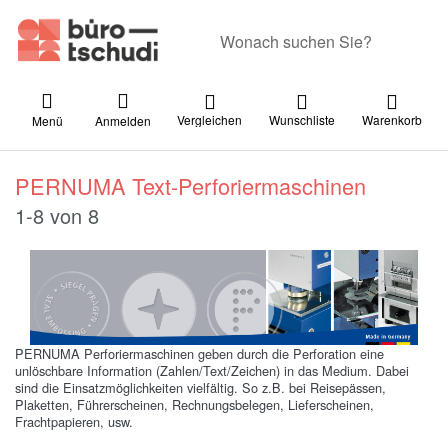
Geben Sie einen Suchbegriff ein. Währ
Vergleichen
Wunschliste
Warenkorb
Menü
Anmelden
PERNUMA Text-Perforiermaschinen
Suchergebnisse:
1-8
von
8
PERNUMA Perforiermaschinen geben durch die Perforation eine
unlöschbare Information (Zahlen/Text/Zeichen) in das Medium. Dabei
sind die Einsatzmöglichkeiten vielfältig. So z.B. bei Reisepässen,
Plaketten, Führerscheinen, Rechnungsbelegen, Lieferscheinen,
Frachtpapieren, usw.