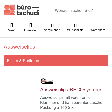
Geben Sie einen Suchbegriff ein. Währ
Vergleichen
Wunschliste
Warenkorb
Menü
Anmelden
Ausweisclips
Filtern & Sortieren
Ausweisclips RECOsystems
Ausweisclips mit verchromter
Klammer und transparenter Lasche.
Packung à 100 Stk.