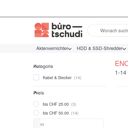
Geben Sie einen Suc
Aktenvernichter
HDD & SSD-Shredder
EN
Kategorie
Kategorie
Such
1-14
Kabel & Stecker
Preis
Preis
bis CHF 25.00
bis CHF 50.00
Preisspanne
von