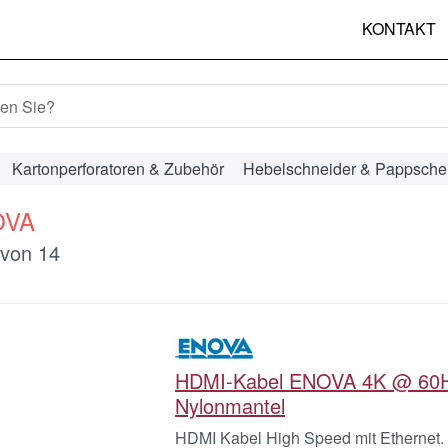
KONTAKT
hbegriff ein. Während Sie tippen, erscheinen automatisch erst
Kartonperforatoren & Zubehör
Hebelschneider & Pappsche
OVA
ergebnisse:
von
14
HDMI-Kabel ENOVA 4K @ 60H
Nylonmantel
HDMI Kabel High Speed mit Ethernet. 