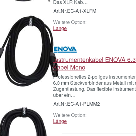
Das XLR Kab…
Art.Nr.
EC-A1-XLFM
Weitere Option:
Länge
Instrumentenkabel ENOVA 6.
Kabel Mono
Professionelles 2-poliges Instrumenten
6.3 mm Steckverbinder aus Metall mit 
Zugentlastung. Das flexible Instrumen
über ein…
Art.Nr.
EC-A1-PLMM2
Weitere Option:
Länge