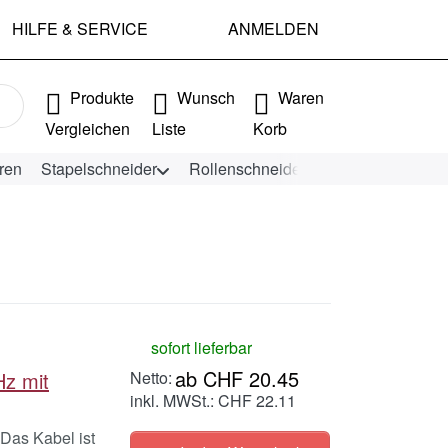
HILFE & SERVICE
ANMELDEN
e Ergebnisse. Drücken Sie die Eingabetaste, um alle Ergebniss
Produkte
Wunsch
Waren
Vergleichen
Liste
Korb
ren
Stapelschneider
Rollenschneider
KEENCUT Schn
sofort lieferbar
ab CHF 20.45
z mit
inkl. MWSt.: CHF 22.11
Das Kabel ist