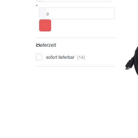
-
bis
Lieferzeit
Lieferzeit
sofort lieferbar