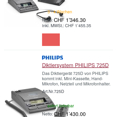
3 - 4 Wochen
CHF 1’346.30
inkl. MWSt.: CHF 1’455.35
Diktiersystem PHILIPS 725D
Das Diktiergerät 725D von PHILIPS
kommt inkl. Mini-Kassette, Hand-
Mikrofon, Netzteil und Mikrofonhalter.
Art.Nr.
725D
sofort lieferbar
CHF 1’430.00