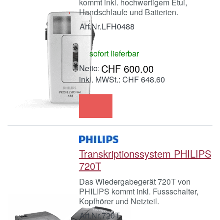
kommt inkl. hochwertigem Etui,
Handschlaufe und Batterien.
Art.Nr.
LFH0488
sofort lieferbar
CHF 600.00
inkl. MWSt.: CHF 648.60
Transkriptionssystem PHILIPS
720T
Das Wiedergabegerät 720T von
PHILIPS kommt inkl. Fussschalter,
Kopfhörer und Netzteil.
Art.Nr.
720T