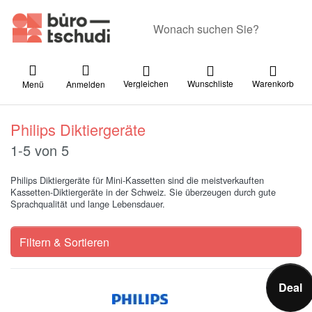
Geben Sie einen Suchbegriff ein. Währ
Vergleichen
Wunschliste
Warenkorb
Menü
Anmelden
Philips Diktiergeräte
Suchergebnisse:
1-5
von
5
Philips Diktiergeräte für Mini-Kassetten sind die meistverkauften
Kassetten-Diktiergeräte in der Schweiz. Sie überzeugen durch gute
Sprachqualität und lange Lebensdauer.
Filtern & Sortieren
Deal