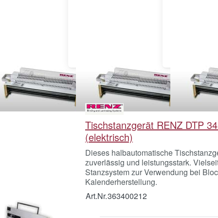
werkzeug für 2:1-
Stanzwerkzeug für 3:1-
Stanzwerkz
tkammbindungen
Drahtkammbindungen
Plastikbin
Tischstanzgerät RENZ DTP 34
(elektrisch)
Dieses halbautomatische Tischstanzger
zuverlässig und leistungsstark. Vielsei
Stanzsystem zur Verwendung bei Bloc
Kalenderherstellung.
Art.Nr.
363400212