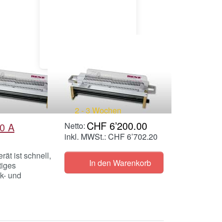
eug für
Stanzwerkzeug für
dungen
Coilbindungen
2 - 3 Wochen
CHF 6’200.00
0 A
inkl. MWSt.: CHF 6’702.20
ät ist schnell,
In den Warenkorb
tiges
k- und