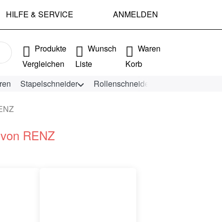
HILFE & SERVICE
ANMELDEN
e Ergebnisse. Drücken Sie die Eingabetaste, um alle Ergebniss
Produkte
Wunsch
Waren
Vergleichen
Liste
Korb
ren
Stapelschneider
Rollenschneider
KEENCUT Schn
RENZ
e von RENZ