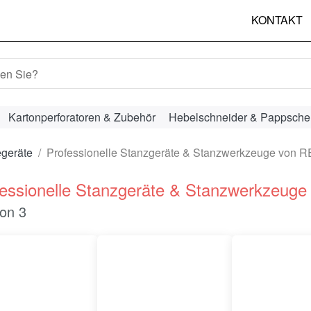
KONTAKT
hbegriff ein. Während Sie tippen, erscheinen automatisch erst
Kartonperforatoren & Zubehör
Hebelschneider & Pappsche
egeräte
Professionelle Stanzgeräte & Stanzwerkzeuge von 
fessionelle Stanzgeräte & Stanzwerkzeug
ergebnisse:
on
3