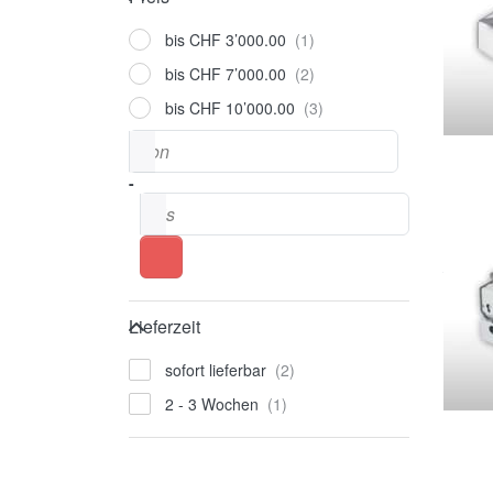
bis CHF 3’000.00
bis CHF 7’000.00
bis CHF 10’000.00
Preisspanne
von
-
bis
Lieferzeit
Lieferzeit
sofort lieferbar
2 - 3 Wochen