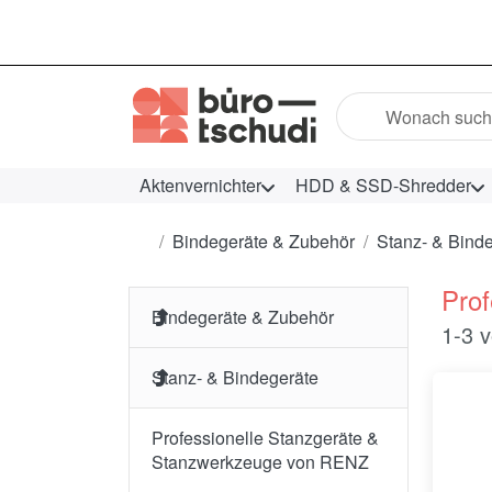
Geben Sie einen Suc
Aktenvernichter
HDD & SSD-Shredder
Startseite
Bindegeräte & Zubehör
Stanz- & Bind
Pro
Bindegeräte & Zubehör
Such
1-3
v
Stanz- & Bindegeräte
Professionelle Stanzgeräte &
Stanzwerkzeuge von RENZ