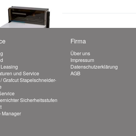
ce
Firma
ng
Über uns
nd
Impressum
/ Leasing
Datenschutzerklärung
turen und Service
AGB
/ Grafcut Stapelschneider-
e
ervice
ernichter Sicherheitsstufen
t
e Manager