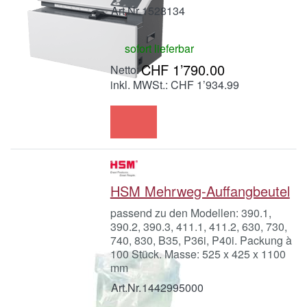
Art.Nr.
1528134
sofort lieferbar
CHF 1’790.00
inkl. MWSt.: CHF 1’934.99
HSM Mehrweg-Auffangbeutel
passend zu den Modellen: 390.1,
390.2, 390.3, 411.1, 411.2, 630, 730,
740, 830, B35, P36i, P40i. Packung à
100 Stück. Masse: 525 x 425 x 1100
mm
Art.Nr.
1442995000