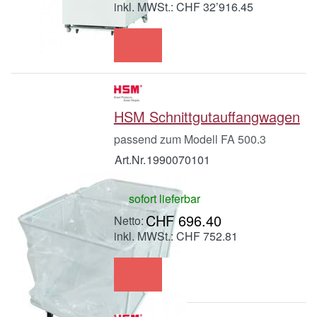
inkl. MWSt.: CHF 32’916.45
HSM Schnittgutauffangwagen
passend zum Modell FA 500.3
Art.Nr.
1990070101
sofort lieferbar
CHF 696.40
inkl. MWSt.: CHF 752.81