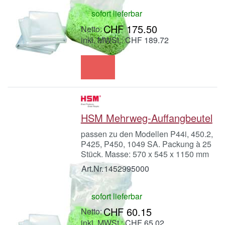
sofort lieferbar
CHF 175.50
inkl. MWSt.: CHF 189.72
HSM Mehrweg-Auffangbeutel
passen zu den Modellen P44i, 450.2,
P425, P450, 1049 SA. Packung à 25
Stück. Masse: 570 x 545 x 1150 mm
Art.Nr.
1452995000
sofort lieferbar
CHF 60.15
inkl. MWSt.: CHF 65.02