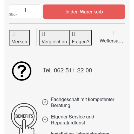
Aktenvernichter HSM SECURIO B24 / 1.9 
In den Warenkorb
Stück
Weitersagen
Merken
Vergleichen
Fragen?
Tel. 062 511 22 00
Fachgeschäft mit kompetenter
Beratung
Eigener Service und
Reparaturdienst
Installation, Inbetriebnahme,