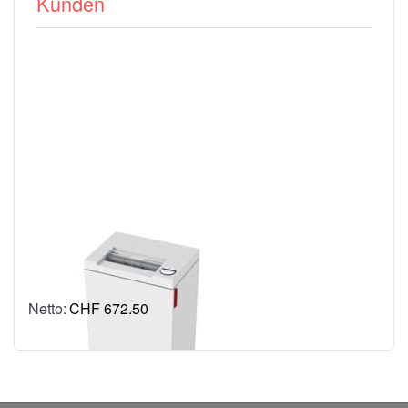
Kunden
Aktenvernichter
IDEAL 2465 CC /
2 x 15 mm
CHF 672.50
inkl. MWSt.: CHF 726.97