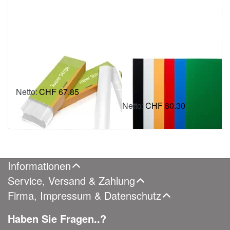
POWIS Fastback
Pressspan
SuperStrips
Umschlagdeckel,
(Narrow/Schmal)
350 g/m2, A4,
Stärke 0.35 mm
CHF 67.85
inkl. MWSt.: CHF 73.35
CHF 60.30
inkl. MWSt.: CHF 65.18
Informationen
Service, Versand & Zahlung
Firma, Impressum & Datenschutz
Haben Sie Fragen..?