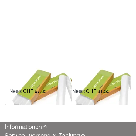
POWIS Fastback
POWIS Fastback
SuperStrips
SuperStrips
(Narrow/Schmal)
(Medium/Mittel)
CHF 67.85
CHF 81.55
inkl. MWSt.: CHF 73.35
inkl. MWSt.: CHF 88.16
Informationen
Service, Versand & Zahlung