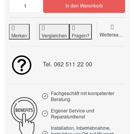
Federwaage PESOLA Micro-Linie (1N) zu 
In den Warenkorb
Weitersagen
Merken
Vergleichen
Fragen?
Tel. 062 511 22 00
Fachgeschäft mit kompetenter
Beratung
Eigener Service und
Reparaturdienst
Installation, Inbetriebnahme,
Instruktion vor Ort auf Wunsch