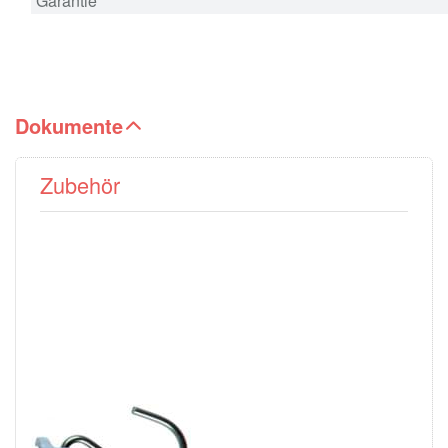
Garantie
Dokumente
Zubehör
Drücken Sie
ENTER für
mehr
Optionen zu
Klammern
und Haken
PESOLA
(Micro-/Medio-
Linie)
PESOLA