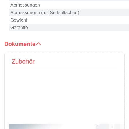
Abmessungen
Abmessungen (mit Seitentischen)
Gewicht
Garantie
Dokumente
Zubehör
Drücken Sie
Drücken Sie ENTER für
ENTER für
mehr Optionen zu
mehr
Seitentische / Zusatztische
Optionen zu
(4815,4850,4860,5255,6655)
Ersatzmesser
(4700, 4705,
4810, 4815,
4850, 4860)