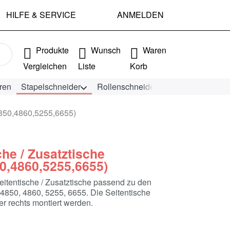
HILFE & SERVICE
ANMELDEN
e Ergebnisse. Drücken Sie die Eingabetaste, um alle Ergebniss
Produkte
Wunsch
Waren
Vergleichen
Liste
Korb
ren
Stapelschneider
Rollenschneider
KEENCUT Schn
4850,4860,5255,6655)
che / Zusatztische
0,4860,5255,6655)
itentische / Zusatztische passend zu den
4850, 4860, 5255, 6655. Die Seitentische
er rechts montiert werden.