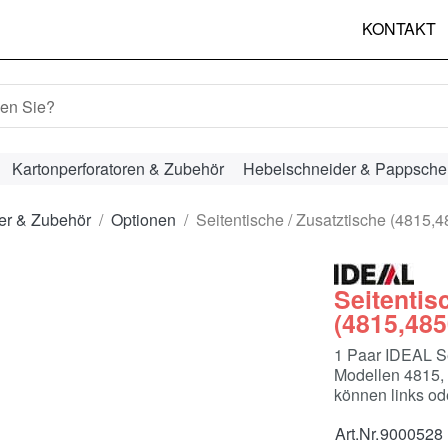
KONTAKT
hbegriff ein. Während Sie tippen, erscheinen automatisch erst
Kartonperforatoren & Zubehör
Hebelschneider & Pappsche
er & Zubehör
Optionen
Seitentische / Zusatztische (4815,
Seitentis
(4815,485
1 Paar IDEAL Se
Modellen 4815, 
können links od
Art.Nr.
9000528