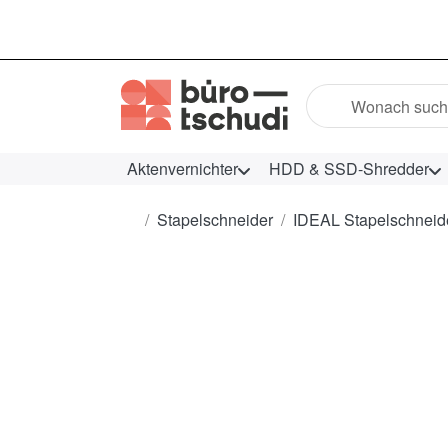
Geben Sie einen Suc
Aktenvernichter
HDD & SSD-Shredder
Startseite
Stapelschneider
IDEAL Stapelschneid