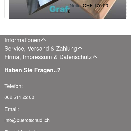
Grafcut 73H
inkl. MWSt.: CHF 943.50
Qualität
CHF 170.00
inkl. MWSt.: CHF 183.77
Informationen
Service, Versand & Zahlung
Firma, Impressum & Datenschutz
Haben Sie Fragen..?
Telefon:
062 511 22 00
Email:
info@buerotschudi.ch