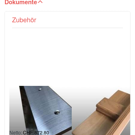
Dokumente
Zubehör
Drücken Sie
Drücken
ENTER für
Sie
mehr
ENTER
Optionen zu
für mehr
Ersatzmesser
Optionen
GRAFCUT,
zu
73 cm
Klopfholz
GRAFCUT
73 / 73H
GRAFCUT
GRAFCUT
Ersatzmesser
Klopfholz
GRAFCUT, 73 cm
GRAFCUT 73 /
73H
passend zu den
Modellen Grafcut 73 und
passend zu den
Grafcut 73H.
Modellen Grafcut 73 und
CHF 872.80
Ersatzmesser in HSS-