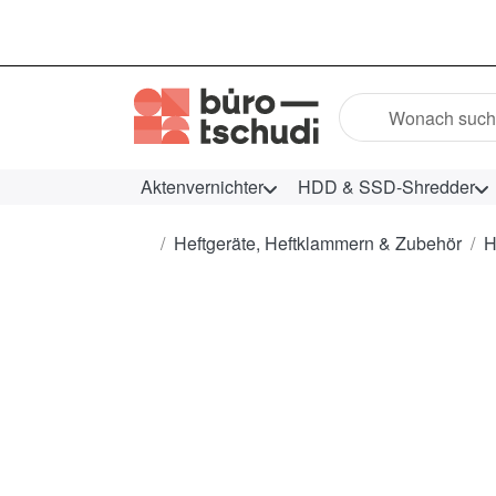
Geben Sie einen Suc
Aktenvernichter
HDD & SSD-Shredder
Startseite
Heftgeräte, Heftklammern & Zubehör
H