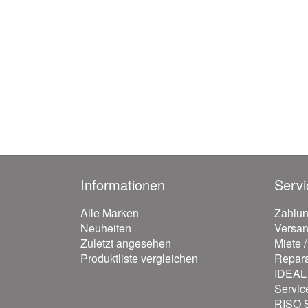
Informationen
Servi
Alle Marken
Zahlu
Neuheiten
Versa
Zuletzt angesehen
Miete 
Produktliste vergleichen
Repara
IDEAL 
Servic
RISO S