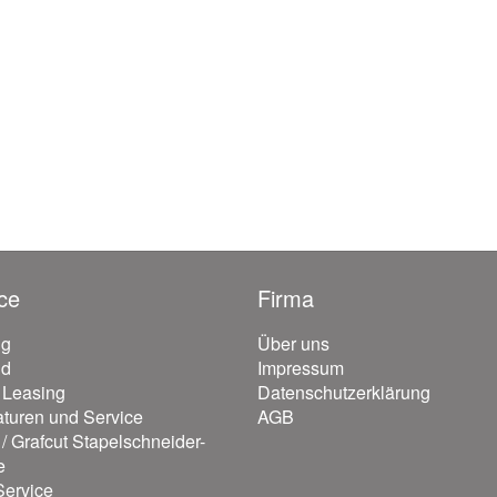
ce
Firma
ng
Über uns
nd
Impressum
/ Leasing
Datenschutzerklärung
turen und Service
AGB
/ Grafcut Stapelschneider-
e
ervice