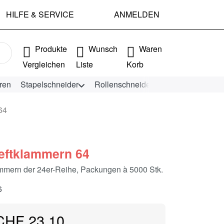
HILFE & SERVICE
ANMELDEN
e Ergebnisse. Drücken Sie die Eingabetaste, um alle Ergebniss
Produkte
Wunsch
Waren
Vergleichen
Liste
Korb
ren
Stapelschneider
Rollenschneider
KEENCUT Schn
64
ftklammern 64
mern der 24er-Reihe, Packungen à 5000 Stk.
6
CHF 23.10