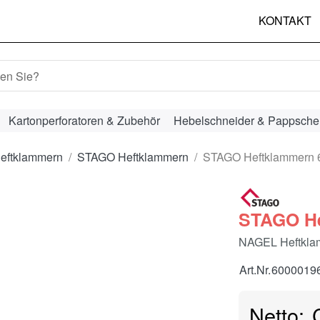
KONTAKT
hbegriff ein. Während Sie tippen, erscheinen automatisch erst
Kartonperforatoren & Zubehör
Hebelschneider & Pappsche
eftklammern
STAGO Heftklammern
STAGO Heftklammern 
STAGO He
NAGEL Heftklam
Art.Nr.
6000019