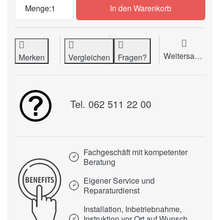
RollUp Display QUICKROLL SCREEN zu 
Menge:
1
In den Warenkorb
Weitersagen
Merken
Vergleichen
Fragen?
Tel. 062 511 22 00
Fachgeschäft mit kompetenter
Beratung
Eigener Service und
Reparaturdienst
Installation, Inbetriebnahme,
Instruktion vor Ort auf Wunsch