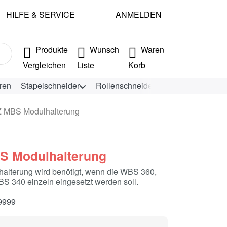
HILFE & SERVICE
ANMELDEN
e Ergebnisse. Drücken Sie die Eingabetaste, um alle Ergebniss
Produkte
Wunsch
Waren
Vergleichen
Liste
Korb
ren
Stapelschneider
Rollenschneider
KEENCUT Schn
 MBS Modulhalterung
 Modulhalterung
alterung wird benötigt, wenn die WBS 360,
 340 einzeln eingesetzt werden soll.
9999