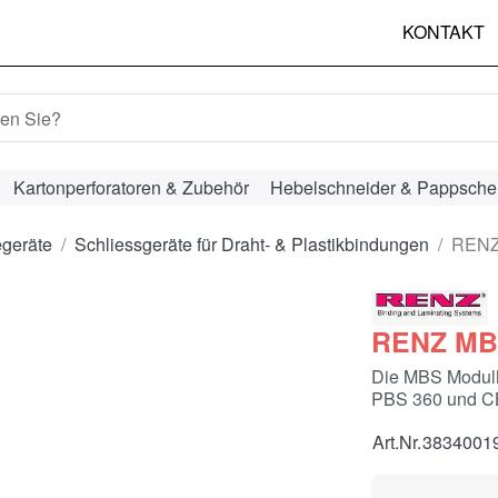
KONTAKT
hbegriff ein. Während Sie tippen, erscheinen automatisch erst
Kartonperforatoren & Zubehör
Hebelschneider & Pappsche
egeräte
Schliessgeräte für Draht- & Plastikbindungen
RENZ
RENZ MBS
Die MBS Modulh
PBS 360 und CBS
Art.Nr.
3834001