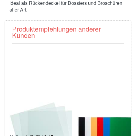
Ideal als Rückendeckel für Dossiers und Broschüren
aller Art.
Produktempfehlungen anderer
Kunden
PVC
Pressspan
Klarsichtfolien,
Umschlagdeckel,
glasklar
350 g/m2, A4,
Stärke 0.35 mm