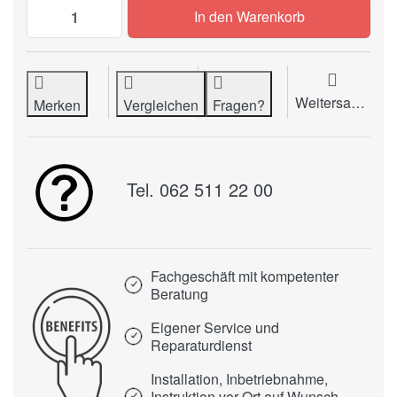
Federwaage PESOLA LightLine (10g) zu C
In den Warenkorb
Weitersagen
Merken
Vergleichen
Fragen?
Tel. 062 511 22 00
Fachgeschäft mit kompetenter
Beratung
Eigener Service und
Reparaturdienst
Installation, Inbetriebnahme,
Instruktion vor Ort auf Wunsch