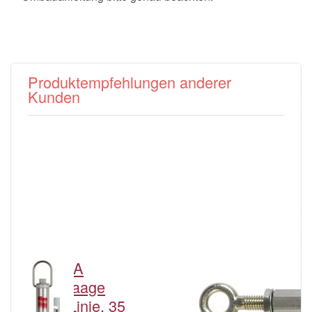
Produktempfehlungen anderer
Kunden
PESOLA
Anpassungs-Set
Federwaage
PESOLA (Macro-
Macro-Linie, 35
Linie)