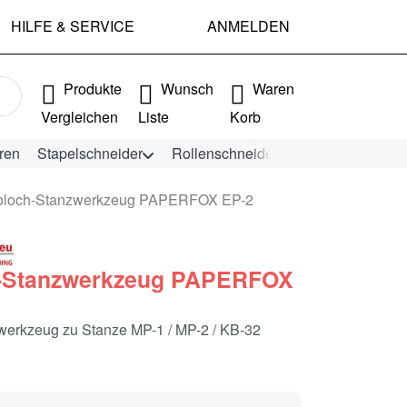
HILFE & SERVICE
ANMELDEN
e Ergebnisse. Drücken Sie die Eingabetaste, um alle Ergebniss
Produkte
Wunsch
Waren
Vergleichen
Liste
Korb
ren
Stapelschneider
Rollenschneider
KEENCUT Schn
oloch-Stanzwerkzeug PAPERFOX EP-2
-Stanzwerkzeug PAPERFOX
werkzeug zu Stanze MP-1 / MP-2 / KB-32