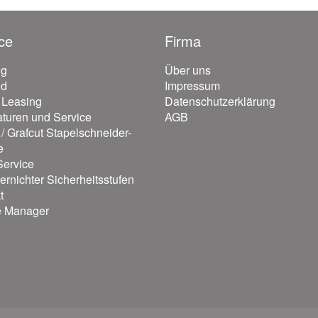
ce
Firma
ng
Über uns
nd
Impressum
/ Leasing
Datenschutzerklärung
turen und Service
AGB
/ Grafcut Stapelschneider-
e
ervice
ernichter Sicherheitsstufen
t
e Manager