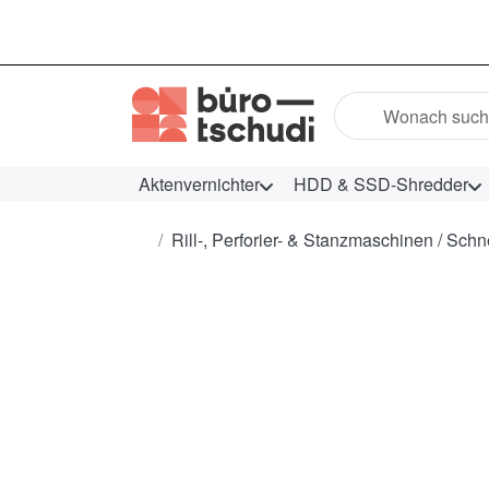
Geben Sie einen Suc
Aktenvernichter
HDD & SSD-Shredder
Startseite
Rill-, Perforier- & Stanzmaschinen / Schn