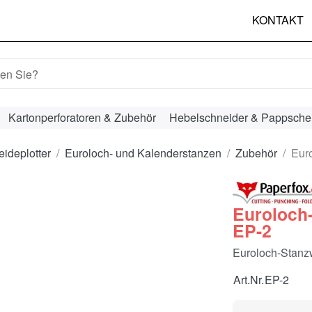
KONTAKT
hbegriff ein. Während Sie tippen, erscheinen automatisch erst
Kartonperforatoren & Zubehör
Hebelschneider & Pappsche
eideplotter
Euroloch- und Kalenderstanzen
Zubehör
Eur
Euroloch
EP-2
Euroloch-Stanz
Art.Nr.
EP-2