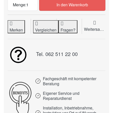
Nutenfräse zu CHF 1’380.00, Menge 1.
Menge:
1
In den Warenkorb
Weitersagen
Merken
Vergleichen
Fragen?
Tel. 062 511 22 00
Fachgeschäft mit kompetenter
Beratung
Eigener Service und
Reparaturdienst
Installation, Inbetriebnahme,
Instruktion vor Ort auf Wunsch