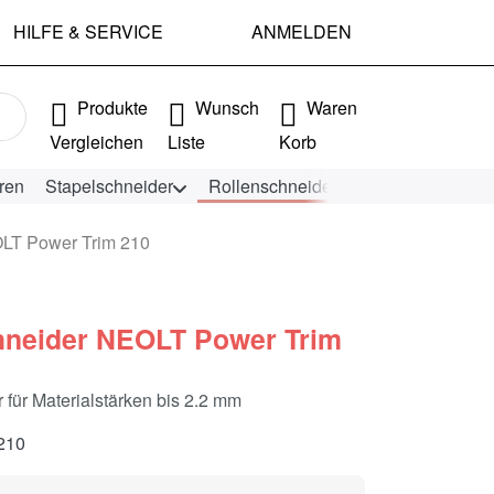
HILFE & SERVICE
ANMELDEN
e Ergebnisse. Drücken Sie die Eingabetaste, um alle Ergebniss
Produkte
Wunsch
Waren
Vergleichen
Liste
Korb
ren
Stapelschneider
Rollenschneider
KEENCUT Schn
LT Power Trim 210
hneider NEOLT Power Trim
 für Materialstärken bis 2.2 mm
210