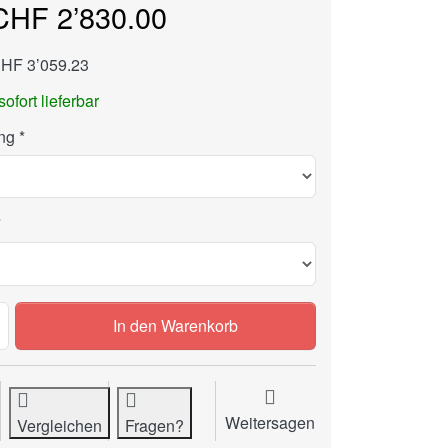
CHF 2’830.00
CHF 3’059.23
sofort lieferbar
ng
Rollenschneider NEOLT Power Trim 210 zu CHF 2’830.00, Me
In den Warenkorb
Weitersagen
Vergleichen
Fragen?