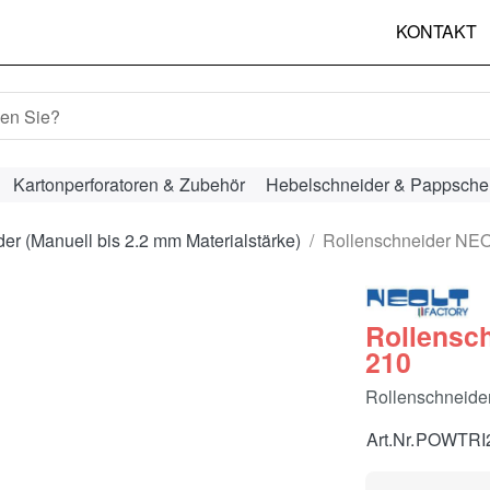
KONTAKT
hbegriff ein. Während Sie tippen, erscheinen automatisch erst
Kartonperforatoren & Zubehör
Hebelschneider & Pappsche
r (Manuell bis 2.2 mm Materialstärke)
Rollenschneider NEO
Rollensc
210
Rollenschneider
Art.Nr.
POWTRI