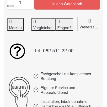
Rollenschneider NEOLT Manual Trim 150 zu
In den Warenkorb
Stück
Weitersagen
Merken
Vergleichen
Fragen?
Tel. 062 511 22 00
Fachgeschäft mit kompetenter
Beratung
Eigener Service und
Reparaturdienst
Installation, Inbetriebnahme,
Instruktion vor Ort auf Wunsch