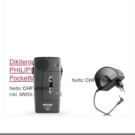
Diktiergerät
Netzteil PHILIPS
PHILIPS
(LFH0142)
PocketMemo 388
CHF 105.00
inkl. MWSt.: CHF 113.51
CHF 436.00
inkl. MWSt.: CHF 471.32