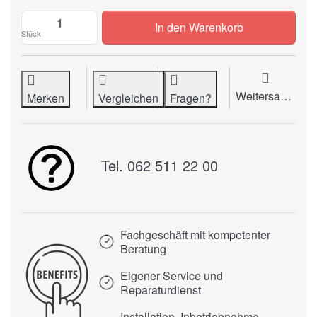
Mini-Kassetten PHILIPS (LFH0005) zu CH
In den Warenkorb
Stück
Weitersagen
Merken
Vergleichen
Fragen?
Tel. 062 511 22 00
Fachgeschäft mit kompetenter
Beratung
Eigener Service und
Reparaturdienst
Installation, Inbetriebnahme,