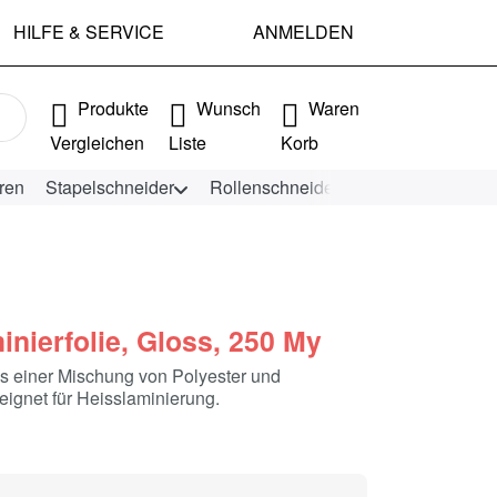
HILFE & SERVICE
ANMELDEN
e Ergebnisse. Drücken Sie die Eingabetaste, um alle Ergebniss
Produkte
Wunsch
Waren
Vergleichen
Liste
Korb
ren
Stapelschneider
Rollenschneider
KEENCUT Schn
inierfolie, Gloss, 250 My
us einer Mischung von Polyester und
eignet für Heisslaminierung.