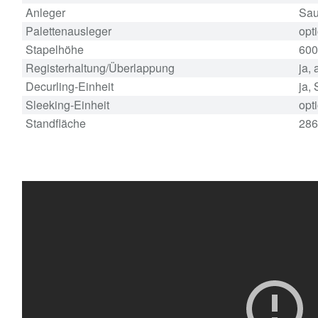
Anleger
Sau
Palettenausleger
opti
Stapelhöhe
60
Registerhaltung/Überlappung
ja,
Decurling-Einheit
ja,
Sleeking-Einheit
opti
Standfläche
286