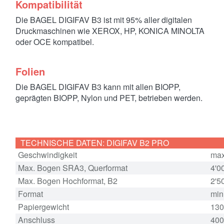
Kompatibilität
Die BAGEL DIGIFAV B3 ist mit 95% aller digitalen
Druckmaschinen wie XEROX, HP, KONICA MINOLTA
oder OCE kompatibel.
Folien
Die BAGEL DIGIFAV B3 kann mit allen BIOPP,
geprägten BIOPP, Nylon und PET, betrieben werden.
TECHNISCHE DATEN: DIGIFAV B2 PRO
Geschwindigkeit
max
Max. Bogen SRA3, Querformat
4'0
Max. Bogen Hochformat, B2
2'5
Format
min
Papiergewicht
130
Anschluss
400