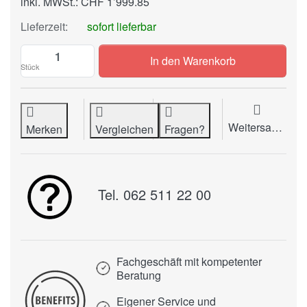
inkl. MWSt.: CHF 1’999.85
Lieferzeit:
sofort lieferbar
Brieföffner ROTOTYPE MO 150 zu CHF 1’8
In den Warenkorb
Stück
Weitersagen
Merken
Vergleichen
Fragen?
Tel. 062 511 22 00
Fachgeschäft mit kompetenter
Beratung
Eigener Service und