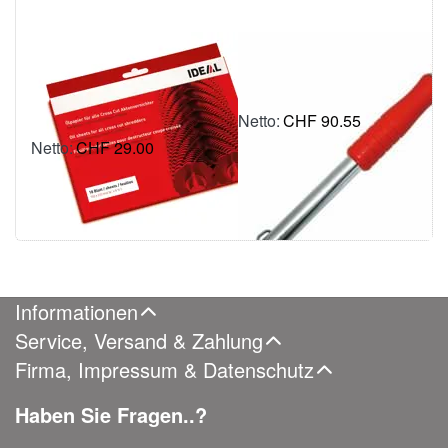
IDEAL Ölpapier
IDEAL
für
Verschlussapparat
Aktenvernichter
CHF 90.55
inkl. MWSt.: CHF 97.88
CHF 29.00
inkl. MWSt.: CHF 31.35
Informationen
Service, Versand & Zahlung
Firma, Impressum & Datenschutz
Haben Sie Fragen..?