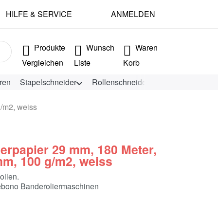
HILFE & SERVICE
ANMELDEN
e Ergebnisse. Drücken Sie die Eingabetaste, um alle Ergebniss
Produkte
Wunsch
Waren
Vergleichen
Liste
Korb
ren
Stapelschneider
Rollenschneider
KEENCUT Schn
g/m2, weiss
erpapier 29 mm, 180 Meter,
mm, 100 g/m2, weiss
ollen.
bono Banderoliermaschinen