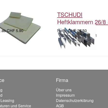
iniertaschen,
TSCHUDI
nz, 125 My
Heftklammern 26/8
ab CHF 5.90
CHF 28.50
 MWSt.: CHF 6.38
inkl. MWSt.: CHF 30.81
ce
Firma
ng
Über uns
nd
Impressum
/ Leasing
Datenschutzerklärung
turen und Service
AGB