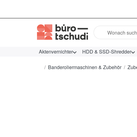
Geben Sie einen Suc
Aktenvernichter
HDD & SSD-Shredder
Startseite
Banderoliermaschinen & Zubehör
Zub