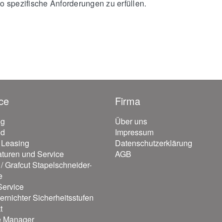
 spezifische Anforderungen zu erfüllen.
ce
Firma
ng
Über uns
nd
Impressum
/ Leasing
Datenschutzerklärung
turen und Service
AGB
/ Grafcut Stapelschneider-
e
ervice
ernichter Sicherheitsstufen
t
e Manager