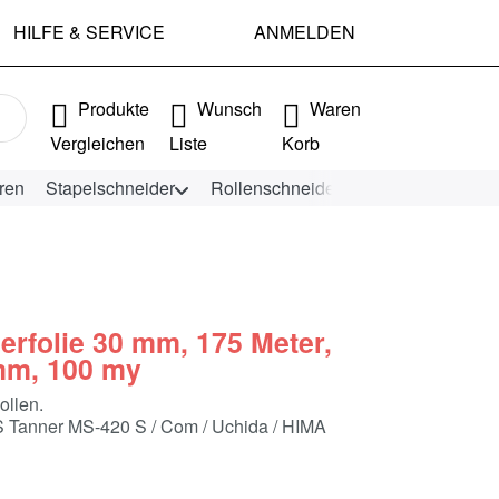
HILFE & SERVICE
ANMELDEN
e Ergebnisse. Drücken Sie die Eingabetaste, um alle Ergebniss
Produkte
Wunsch
Waren
Vergleichen
Liste
Korb
ren
Stapelschneider
Rollenschneider
KEENCUT Schn
erfolie 30 mm, 175 Meter,
mm, 100 my
ollen.
 Tanner MS-420 S / Com / Uchida / HIMA